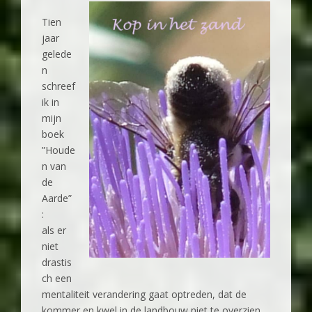
Tien
jaar
gelede
n
schreef
ik in
mijn
boek
”Houde
n van
de
Aarde”
:
als er
niet
drastis
ch een
mentaliteit verandering gaat optreden, dat de
kommer en kwel in de landbouw niet te overzien