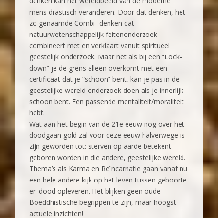
denken kan het wereldbeeld van de moderne
mens drastisch veranderen. Door dat denken, het
zo genaamde Combi- denken dat
natuurwetenschappelijk feitenonderzoek
combineert met en verklaart vanuit spiritueel
geestelijk onderzoek. Maar net als bij een “Lock-
down” je de grens alleen overkomt met een
certificaat dat je “schoon” bent, kan je pas in de
geestelijke wereld onderzoek doen als je innerlijk
schoon bent. Een passende mentaliteit/moraliteit
hebt.
Wat aan het begin van de 21e eeuw nog over het
doodgaan gold zal voor deze eeuw halverwege is
zijn geworden tot: sterven op aarde betekent
geboren worden in die andere, geestelijke wereld.
Thema’s als Karma en Reïncarnatie gaan vanaf nu
een hele andere kijk op het leven tussen geboorte
en dood opleveren. Het blijken geen oude
Boeddhistische begrippen te zijn, maar hoogst
actuele inzichten!