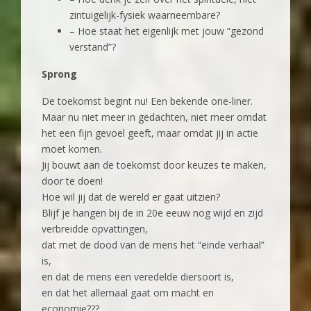
zintuigelijk-fysiek waarneembare?
– Hoe staat het eigenlijk met jouw “gezond
verstand”?
Sprong
De toekomst begint nu! Een bekende one-liner.
Maar nu niet meer in gedachten, niet meer omdat
het een fijn gevoel geeft, maar omdat jij in actie
moet komen.
Jij bouwt aan de toekomst door keuzes te maken,
door te doen!
Hoe wil jij dat de wereld er gaat uitzien?
Blijf je hangen bij de in 20e eeuw nog wijd en zijd
verbreidde opvattingen,
dat met de dood van de mens het “einde verhaal”
is,
en dat de mens een veredelde diersoort is,
en dat het allemaal gaat om macht en
economie???