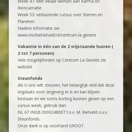
Week 47: Met elkaar werken aan Karma en
Reïncarnatie
Week 53: verbazende cursus over Sterren en
Planeten
Nadere informatie zie:
www.michielrietveld.nl/centrum-la-genete
Vakantie in één van de 2 vrijstaande huizen (
2 tot 7 personen)
Vele mogelijkheden op Centrum La Genete zie
website
Steunfonds
Als U ons wilt steunen, het belangrijk vind dat deze
vrijplaats voor zingeving er is en kan blijven
bestaan en we soms korting kunnen geven op een
cursus week, gebruik dan:
NL 67 INGB 0000248007 t.n.v. M. Rietveld o.v.v.
Steunfonds.
Onze dank is op voorhand GROOT.