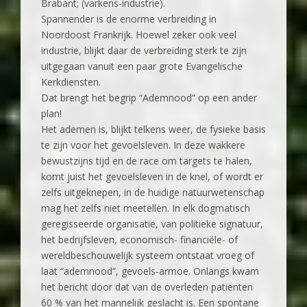
Brabant; (varkens-industrie).
Spannender is de enorme verbreiding in
Noordoost Frankrijk. Hoewel zeker ook veel
industrie, blijkt daar de verbreiding sterk te zijn
uitgegaan vanuit een paar grote Evangelische
Kerkdiensten.
Dat brengt het begrip “Ademnood” op een ander
plan!
Het ademen is, blijkt telkens weer, de fysieke basis
te zijn voor het gevoelsleven. In deze wakkere
bewustzijns tijd en de race om targets te halen,
komt juist het gevoelsleven in de knel, of wordt er
zelfs uitgeknepen, in de huidige natuurwetenschap
mag het zelfs niet meetellen. In elk dogmatisch
geregisseerde organisatie, van politieke signatuur,
het bedrijfsleven, economisch- financiële- of
wereldbeschouwelijk systeem ontstaat vroeg of
laat “ademnood”, gevoels-armoe. Onlangs kwam
het bericht door dat van de overleden patiënten
60 % van het mannelijk geslacht is. Een spontane