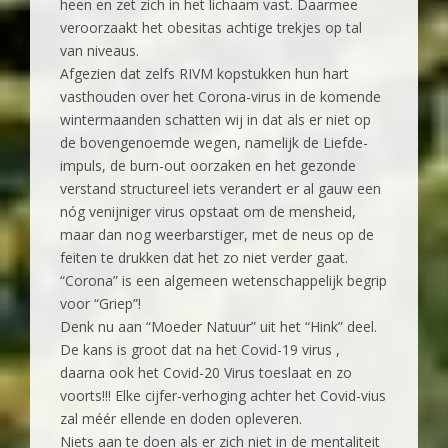
heen en zet zich in het lichaam vast. Daarmee
veroorzaakt het obesitas achtige trekjes op tal
van niveaus.
Afgezien dat zelfs RIVM kopstukken hun hart
vasthouden over het Corona-virus in de komende
wintermaanden schatten wij in dat als er niet op
de bovengenoemde wegen, namelijk de Liefde-
impuls, de burn-out oorzaken en het gezonde
verstand structureel iets verandert er al gauw een
nóg venijniger virus opstaat om de mensheid,
maar dan nog weerbarstiger, met de neus op de
feiten te drukken dat het zo niet verder gaat.
“Corona” is een algemeen wetenschappelijk begrip
voor “Griep”!
Denk nu aan “Moeder Natuur” uit het “Hink” deel.
De kans is groot dat na het Covid-19 virus ,
daarna ook het Covid-20 Virus toeslaat en zo
voorts!!! Elke cijfer-verhoging achter het Covid-vius
zal méér ellende en doden opleveren.
Niets aan te doen als er zich niet in de mentaliteit