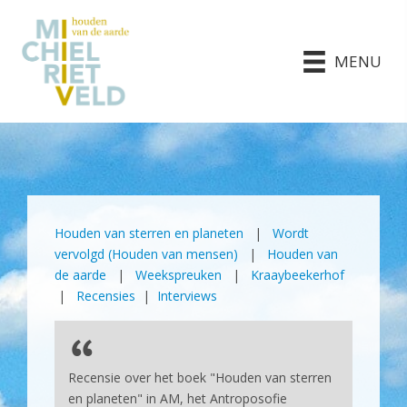
MENU
Houden van sterren en planeten
|
Wordt
vervolgd (Houden van mensen)
|
Houden van
de aarde
|
Weekspreuken
|
Kraaybeekerhof
|
Recensies
|
Interviews
Recensie over het boek "Houden van sterren
en planeten" in AM, het Antroposofie