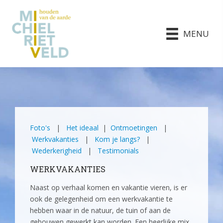
MENU
Foto's
|
Het ideaal
|
Ontmoetingen
|
Werkvakanties
|
Kom je langs?
|
Wederkerigheid
|
Testimonials
WERKVAKANTIES
Naast op verhaal komen en vakantie vieren, is er
ook de gelegenheid om een werkvakantie te
hebben waar in de natuur, de tuin of aan de
gebouwen gewerkt kan worden. Een heerlijke mix