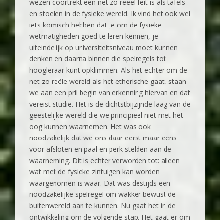
wezen doortrekt een net zo reëel feit is als tafels
en stoelen in de fysieke wereld. Ik vind het ook wel
iets komisch hebben dat je om de fysieke
wetmatigheden goed te leren kennen, je
uiteindelijk op universiteitsniveau moet kunnen
denken en daarna binnen die spelregels tot
hoogleraar kunt opklimmen. Als het echter om de
net zo reële wereld als het etherische gaat, staan
we aan een pril begin van erkenning hiervan en dat
vereist studie. Het is de dichtstbijzijnde laag van de
geestelijke wereld die we principieel niet met het
oog kunnen waarnemen. Het was ook
noodzakelijk dat we ons daar eerst maar eens
voor afsloten en paal en perk stelden aan de
waarneming. Dit is echter verworden tot: alleen
wat met de fysieke zintuigen kan worden
waargenomen is waar. Dat was destijds een
noodzakelijke spelregel om wakker bewust de
buitenwereld aan te kunnen. Nu gaat het in de
ontwikkeling om de volgende stap. Het gaat er om