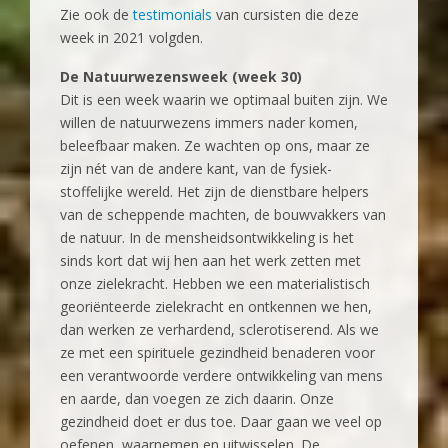
Zie ook de
testimonials
van cursisten die deze
week in 2021 volgden.
De Natuurwezensweek (week 30)
Dit is een week waarin we optimaal buiten zijn. We
willen de natuurwezens immers nader komen,
beleefbaar maken. Ze wachten op ons, maar ze
zijn nét van de andere kant, van de fysiek-
stoffelijke wereld. Het zijn de dienstbare helpers
van de scheppende machten, de bouwvakkers van
de natuur. In de mensheidsontwikkeling is het
sinds kort dat wij hen aan het werk zetten met
onze zielekracht. Hebben we een materialistisch
georiënteerde zielekracht en ontkennen we hen,
dan werken ze verhardend, sclerotiserend. Als we
ze met een spirituele gezindheid benaderen voor
een verantwoorde verdere ontwikkeling van mens
en aarde, dan voegen ze zich daarin. Onze
gezindheid doet er dus toe. Daar gaan we veel op
oefenen, waarnemen en uitwisselen. De