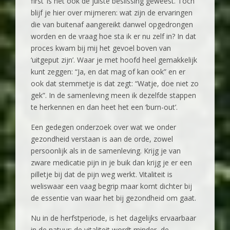
first’ is het ook de juiste beslissing geweest. Toch
blijf je hier over mijmeren: wat zijn de ervaringen
die van buitenaf aangereikt danwel opgedrongen
worden en de vraag hoe sta ik er nu zelf in? In dat
proces kwam bij mij het gevoel boven van
‘uitgeput zijn’. Waar je met hoofd heel gemakkelijk
kunt zeggen: “Ja, en dat mag of kan ook” en er
ook dat stemmetje is dat zegt: “Watje, doe niet zo
gek”. In de samenleving meen ik dezelfde stappen
te herkennen en dan heet het een ‘burn-out’.
Een gedegen onderzoek over wat we onder
gezondheid verstaan is aan de orde, zowel
persoonlijk als in de samenleving. Krijg je van
zware medicatie pijn in je buik dan krijg je er een
pilletje bij dat de pijn weg werkt. Vitaliteit is
weliswaar een vaag begrip maar komt dichter bij
de essentie van waar het bij gezondheid om gaat.
Nu in de herfstperiode, is het dagelijks ervaarbaar
in de natuur: de vitaliteit wordt minder, de