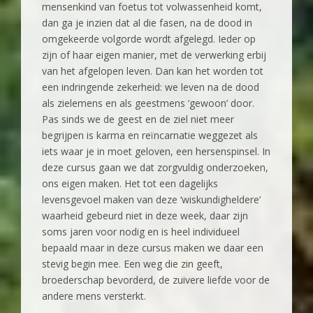
mensenkind van foetus tot volwassenheid komt,
dan ga je inzien dat al die fasen, na de dood in
omgekeerde volgorde wordt afgelegd. Ieder op
zijn of haar eigen manier, met de verwerking erbij
van het afgelopen leven. Dan kan het worden tot
een indringende zekerheid: we leven na de dood
als zielemens en als geestmens ‘gewoon’ door.
Pas sinds we de geest en de ziel niet meer
begrijpen is karma en reïncarnatie weggezet als
iets waar je in moet geloven, een hersenspinsel. In
deze cursus gaan we dat zorgvuldig onderzoeken,
ons eigen maken. Het tot een dagelijks
levensgevoel maken van deze ‘wiskundigheldere’
waarheid gebeurd niet in deze week, daar zijn
soms jaren voor nodig en is heel individueel
bepaald maar in deze cursus maken we daar een
stevig begin mee. Een weg die zin geeft,
broederschap bevorderd, de zuivere liefde voor de
andere mens versterkt.