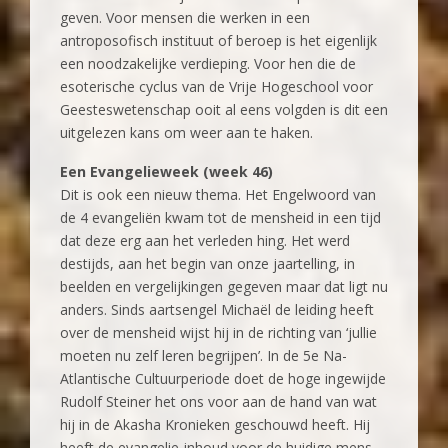
geven. Voor mensen die werken in een
antroposofisch instituut of beroep is het eigenlijk
een noodzakelijke verdieping. Voor hen die de
esoterische cyclus van de Vrije Hogeschool voor
Geesteswetenschap ooit al eens volgden is dit een
uitgelezen kans om weer aan te haken.
Een Evangelieweek (week 46)
Dit is ook een nieuw thema. Het Engelwoord van
de 4 evangeliën kwam tot de mensheid in een tijd
dat deze erg aan het verleden hing. Het werd
destijds, aan het begin van onze jaartelling, in
beelden en vergelijkingen gegeven maar dat ligt nu
anders. Sinds aartsengel Michaël de leiding heeft
over de mensheid wijst hij in de richting van ‘jullie
moeten nu zelf leren begrijpen’. In de 5e Na-
Atlantische Cultuurperiode doet de hoge ingewijde
Rudolf Steiner het ons voor aan de hand van wat
hij in de Akasha Kronieken geschouwd heeft. Hij
heeft de evangelie-inhoud voor de huidige mens