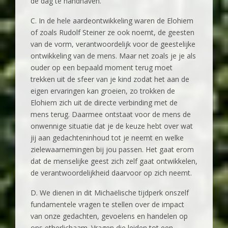
de dag te handhaven.
C. In de hele aardeontwikkeling waren de Elohiem
of zoals Rudolf Steiner ze ook noemt, de geesten
van de vorm, verantwoordelijk voor de geestelijke
ontwikkeling van de mens. Maar net zoals je je als
ouder op een bepaald moment terug moet
trekken uit de sfeer van je kind zodat het aan de
eigen ervaringen kan groeien, zo trokken de
Elohiem zich uit de directe verbinding met de
mens terug. Daarmee ontstaat voor de mens de
onwennige situatie dat je de keuze hebt over wat
jij aan gedachteninhoud tot je neemt en welke
zielewaarnemingen bij jou passen. Het gaat erom
dat de menselijke geest zich zelf gaat ontwikkelen,
de verantwoordelijkheid daarvoor op zich neemt.
D. We dienen in dit Michaëlische tijdperk onszelf
fundamentele vragen te stellen over de impact
van onze gedachten, gevoelens en handelen op
ons etherlichaam. Vragen die leiden tot een