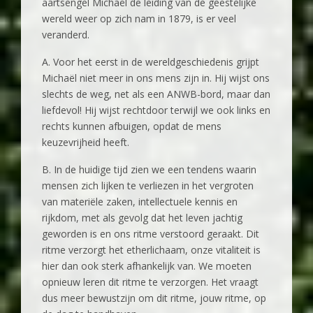
aartsengel Michaël de leiding van de geestelijke
wereld weer op zich nam in 1879, is er veel
veranderd.
A. Voor het eerst in de wereldgeschiedenis grijpt
Michaël niet meer in ons mens zijn in. Hij wijst ons
slechts de weg, net als een ANWB-bord, maar dan
liefdevol! Hij wijst rechtdoor terwijl we ook links en
rechts kunnen afbuigen, opdat de mens
keuzevrijheid heeft.
B. In de huidige tijd zien we een tendens waarin
mensen zich lijken te verliezen in het vergroten
van materiële zaken, intellectuele kennis en
rijkdom, met als gevolg dat het leven jachtig
geworden is en ons ritme verstoord geraakt. Dit
ritme verzorgt het etherlichaam, onze vitaliteit is
hier dan ook sterk afhankelijk van. We moeten
opnieuw leren dit ritme te verzorgen. Het vraagt
dus meer bewustzijn om dit ritme, jouw ritme, op