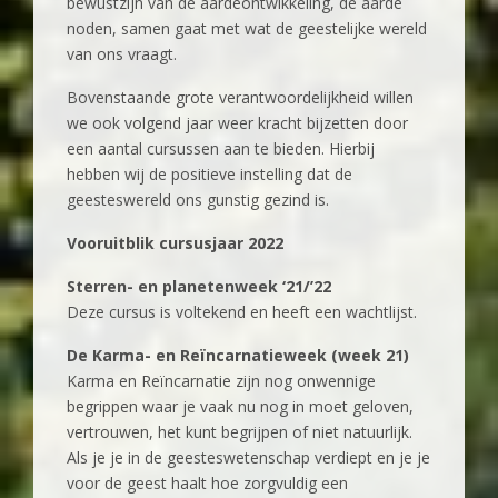
bewustzijn van de aardeontwikkeling, de aarde
noden, samen gaat met wat de geestelijke wereld
van ons vraagt.
Bovenstaande grote verantwoordelijkheid willen
we ook volgend jaar weer kracht bijzetten door
een aantal cursussen aan te bieden. Hierbij
hebben wij de positieve instelling dat de
geesteswereld ons gunstig gezind is.
Vooruitblik cursusjaar 2022
Sterren- en planetenweek ‘21/’22
Deze cursus is voltekend en heeft een wachtlijst.
De Karma- en Reïncarnatieweek (week 21)
Karma en Reïncarnatie zijn nog onwennige
begrippen waar je vaak nu nog in moet geloven,
vertrouwen, het kunt begrijpen of niet natuurlijk.
Als je je in de geesteswetenschap verdiept en je je
voor de geest haalt hoe zorgvuldig een