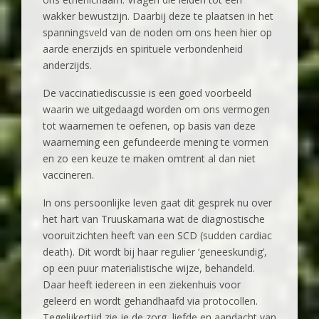
wakker bewustzijn. Daarbij deze te plaatsen in het
spanningsveld van de noden om ons heen hier op
aarde enerzijds en spirituele verbondenheid
anderzijds.
De vaccinatiediscussie is een goed voorbeeld
waarin we uitgedaagd worden om ons vermogen
tot waarnemen te oefenen, op basis van deze
waarneming een gefundeerde mening te vormen
en zo een keuze te maken omtrent al dan niet
vaccineren.
In ons persoonlijke leven gaat dit gesprek nu over
het hart van Truuskamaria wat de diagnostische
vooruitzichten heeft van een SCD (sudden cardiac
death). Dit wordt bij haar regulier ‘geneeskundig’,
op een puur materialistische wijze, behandeld.
Daar heeft iedereen in een ziekenhuis voor
geleerd en wordt gehandhaafd via protocollen.
Tegelijkertijd zie je de zorg, liefde en aandacht van