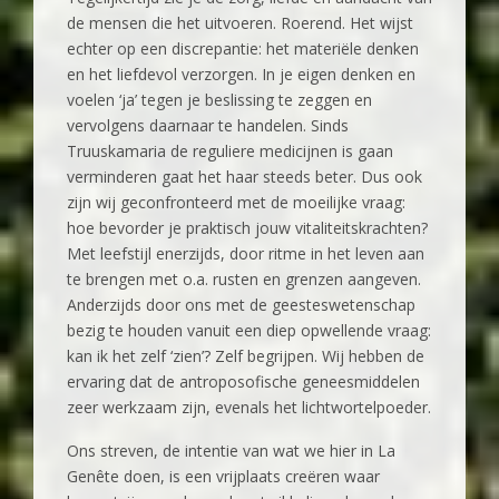
de mensen die het uitvoeren. Roerend. Het wijst
echter op een discrepantie: het materiële denken
en het liefdevol verzorgen. In je eigen denken en
voelen ‘ja’ tegen je beslissing te zeggen en
vervolgens daarnaar te handelen. Sinds
Truuskamaria de reguliere medicijnen is gaan
verminderen gaat het haar steeds beter. Dus ook
zijn wij geconfronteerd met de moeilijke vraag:
hoe bevorder je praktisch jouw vitaliteitskrachten?
Met leefstijl enerzijds, door ritme in het leven aan
te brengen met o.a. rusten en grenzen aangeven.
Anderzijds door ons met de geesteswetenschap
bezig te houden vanuit een diep opwellende vraag:
kan ik het zelf ‘zien’? Zelf begrijpen. Wij hebben de
ervaring dat de antroposofische geneesmiddelen
zeer werkzaam zijn, evenals het lichtwortelpoeder.
Ons streven, de intentie van wat we hier in La
Genête doen, is een vrijplaats creëren waar