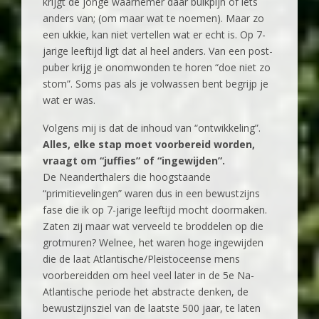
krijgt de jonge waarnemer daar buikpijn of iets
anders van; (om maar wat te noemen). Maar zo
een ukkie, kan niet vertellen wat er echt is. Op 7-
jarige leeftijd ligt dat al heel anders. Van een post-
puber krijg je onomwonden te horen “doe niet zo
stom”. Soms pas als je volwassen bent begrijp je
wat er was.
Volgens mij is dat de inhoud van “ontwikkeling”.
Alles, elke stap moet voorbereid worden,
vraagt om “juffies” of “ingewijden”.
De Neanderthalers die hoogstaande
“primitievelingen” waren dus in een bewustzijns
fase die ik op 7-jarige leeftijd mocht doormaken.
Zaten zij maar wat verveeld te broddelen op die
grotmuren? Welnee, het waren hoge ingewijden
die de laat Atlantische/Pleistoceense mens
voorbereidden om heel veel later in de 5e Na-
Atlantische periode het abstracte denken, de
bewustzijnsziel van de laatste 500 jaar, te laten