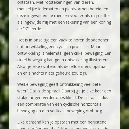
ontstaan. Met rotstekeningen van dieren,
menselijke ledematen en plantvormen bereidden
deze ingewijden de mensen voor zoals mijn juffie
als ingewijde mij met een tekening van een koning
de “K” leerde.
Het is in onze tijd een vaak te horen dooddoener
dat ontwikkeling een cyclisch proces is. Maar
ontwikkeling is helemáál geen cirkel beweging. Een
cirkel beweging kan geen ontwikkeling illustreren!
Alsof je elke ochtend als dezelfde mens opstaat
en er ’s nachts niets gebeurd zou zijn.
Welke beweging geeft ontwikkeling veel beter
weer? Dat is de spiraal! Daarbij ga je elke keer een
stukje hoger, verder ontwikkeld. De spiraal is dus
een combinatie van een cyclische horizontale
beweging en een verticale beweging omhoog.
Elke ochtend kan je opstaan met een berustend
gevoel “wéér een dag”. Voor je het weet vraag je