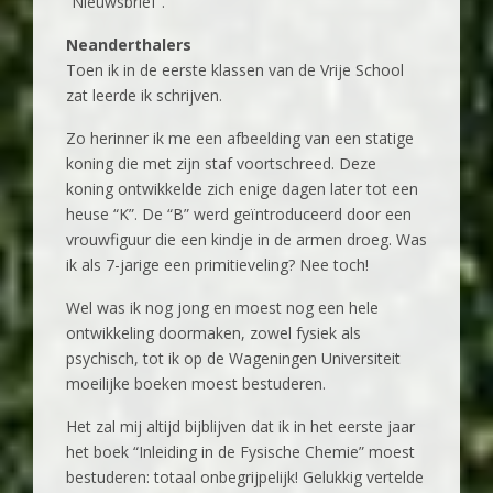
“Nieuwsbrief”.
Neanderthalers
Toen ik in de eerste klassen van de Vrije School
zat leerde ik schrijven.
Zo herinner ik me een afbeelding van een statige
koning die met zijn staf voortschreed. Deze
koning ontwikkelde zich enige dagen later tot een
heuse “K”. De “B” werd geïntroduceerd door een
vrouwfiguur die een kindje in de armen droeg. Was
ik als 7-jarige een primitieveling? Nee toch!
Wel was ik nog jong en moest nog een hele
ontwikkeling doormaken, zowel fysiek als
psychisch, tot ik op de Wageningen Universiteit
moeilijke boeken moest bestuderen.
Het zal mij altijd bijblijven dat ik in het eerste jaar
het boek “Inleiding in de Fysische Chemie” moest
bestuderen: totaal onbegrijpelijk! Gelukkig vertelde