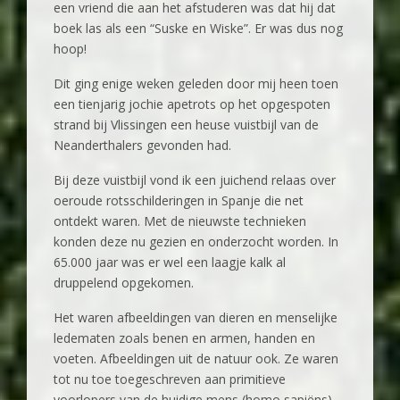
een vriend die aan het afstuderen was dat hij dat
boek las als een “Suske en Wiske”. Er was dus nog
hoop!
Dit ging enige weken geleden door mij heen toen
een tienjarig jochie apetrots op het opgespoten
strand bij Vlissingen een heuse vuistbijl van de
Neanderthalers gevonden had.
Bij deze vuistbijl vond ik een juichend relaas over
oeroude rotsschilderingen in Spanje die net
ontdekt waren. Met de nieuwste technieken
konden deze nu gezien en onderzocht worden. In
65.000 jaar was er wel een laagje kalk al
druppelend opgekomen.
Het waren afbeeldingen van dieren en menselijke
ledematen zoals benen en armen, handen en
voeten. Afbeeldingen uit de natuur ook. Ze waren
tot nu toe toegeschreven aan primitieve
voorlopers van de huidige mens (homo sapiëns)