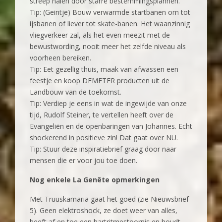
streep halen door starre bestemmingsplannen.
Tip: (Geintje) Bouw verwarmde startbanen om tot
ijsbanen of liever tot skate-banen. Het waanzinnig
vliegverkeer zal, als het even meezit met de
bewustwording, nooit meer het zelfde niveau als
voorheen bereiken.
Tip: Eet gezellig thuis, maak van afwassen een
feestje en koop DEMETER producten uit de
Landbouw van de toekomst.
Tip: Verdiep je eens in wat de ingewijde van onze
tijd, Rudolf Steiner, te vertellen heeft over de
Evangeliën en de openbaringen van Johannes. Echt
shockerend in positieve zin! Dat gaat over NU.
Tip: Stuur deze inspiratiebrief graag door naar
mensen die er voor jou toe doen.
Nog enkele La Genête opmerkingen
‍Met Truuskamaria gaat het goed (zie Nieuwsbrief
5). Geen elektroshock, ze doet weer van alles,
heeft af en toe een hartritmestoornis en houdt