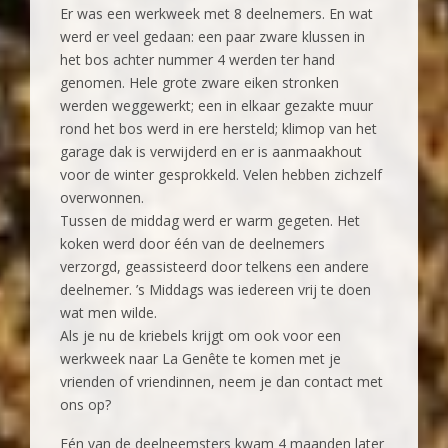
Er was een werkweek met 8 deelnemers. En wat
werd er veel gedaan: een paar zware klussen in
het bos achter nummer 4 werden ter hand
genomen. Hele grote zware eiken stronken
werden weggewerkt; een in elkaar gezakte muur
rond het bos werd in ere hersteld; klimop van het
garage dak is verwijderd en er is aanmaakhout
voor de winter gesprokkeld. Velen hebben zichzelf
overwonnen.
Tussen de middag werd er warm gegeten. Het
koken werd door één van de deelnemers
verzorgd, geassisteerd door telkens een andere
deelnemer. ’s Middags was iedereen vrij te doen
wat men wilde.
Als je nu de kriebels krijgt om ook voor een
werkweek naar La Genête te komen met je
vrienden of vriendinnen, neem je dan contact met
ons op?
Eén van de deelneemsters kwam 4 maanden later