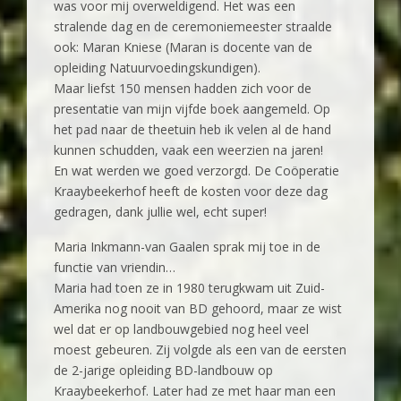
was voor mij overweldigend. Het was een
stralende dag en de ceremoniemeester straalde
ook: Maran Kniese (Maran is docente van de
opleiding Natuurvoedingskundigen).
Maar liefst 150 mensen hadden zich voor de
presentatie van mijn vijfde boek aangemeld. Op
het pad naar de theetuin heb ik velen al de hand
kunnen schudden, vaak een weerzien na jaren!
En wat werden we goed verzorgd. De Coöperatie
Kraaybeekerhof heeft de kosten voor deze dag
gedragen, dank jullie wel, echt super!
Maria Inkmann-van Gaalen sprak mij toe in de
functie van vriendin…
Maria had toen ze in 1980 terugkwam uit Zuid-
Amerika nog nooit van BD gehoord, maar ze wist
wel dat er op landbouwgebied nog heel veel
moest gebeuren. Zij volgde als een van de eersten
de 2-jarige opleiding BD-landbouw op
Kraaybeekerhof. Later had ze met haar man een