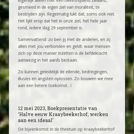
eigenlijk alleen met een tweesnijdend zwaard,
gesmeed in de eigen ziel van moraliteit, te
bestrijden zijn. Regelmatig lukt dat; soms ook niet.
Het lijkt erop dat het in onze ziel, het hele jaar
rond, iedere dag 29 september is.
Samenvattend: zo ben jij met de anderen, en zij
allen met jou verbonden en geldt: waar mensen
zich op deze manier inzetten is de liefdekracht
aanwezig in het aards bestaan.
Zo kunnen geleidelijk de ellende, bedreigingen,
illusies en angsten oplossen. Zo bouwen we mee
aan een betere toekomst…!
12 mei 2023, Boekpresentatie van
‘Halve eeuw Kraaybeekerhof; werken
aan een ideaal’
De bijeenkomst in de theetuin op Kraaybeekerhof