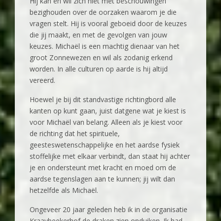
Hij kan en wil zich niet met beschouwingen
bezighouden over de oorzaken waarom je die
vragen stelt. Hij is vooral geboeid door de keuzes
die jij maakt, en met de gevolgen van jouw
keuzes. Michaël is een machtig dienaar van het
groot Zonnewezen en wil als zodanig erkend
worden. In alle culturen op aarde is hij altijd
vereerd.
Hoewel je bij dit standvastige richtingbord alle
kanten op kunt gaan, juist datgene wat je kiest is
voor Michaël van belang. Alleen als je kiest voor
de richting dat het spirituele,
geesteswetenschappelijke en het aardse fysiek
stoffelijke met elkaar verbindt, dan staat hij achter
je en ondersteunt met kracht en moed om de
aardse tegenslagen aan te kunnen; jij wilt dan
hetzelfde als Michaël.
Ongeveer 20 jaar geleden heb ik in de organisatie
Kraaybeekerhof de draken zien opduiken. Ik had