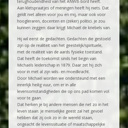
terughoudendheid van het ANWB-bord heeft.
Aan kletspraatjes of meningen heeft hij niets. Dat
geldt niet alleen voor jou en mij, maar ook voor
hoogleraren, docenten en (zeker) politici. Je zou
kunnen zeggen: daar krijgt Michaël de kriebels van.
Hij wil eerst de gedachten. Gedachten die gestoeld
zijn op de realiteit van het geestelijk/spirituele,
met de realiteit van de aards fysieke toestand.
Dat heeft de toekomst sinds het begin van
Michaëls leiderschap in 1879. Daar zet hij zich
voor in met al zijn wils- en moedkracht.
Door Michaël worden we ondersteund met een
innerlijk heilig vuur, om er in alle
levensomstandigheden die op ons pad komen vol
voor te gaan.
Dat herken je bij andere mensen die net zo in het
leven staan. Je menselijke geest zal het gevoel
hebben dat zij ook zo in de wereld staan,
ongeacht de levenssituatie of maatschappelijke