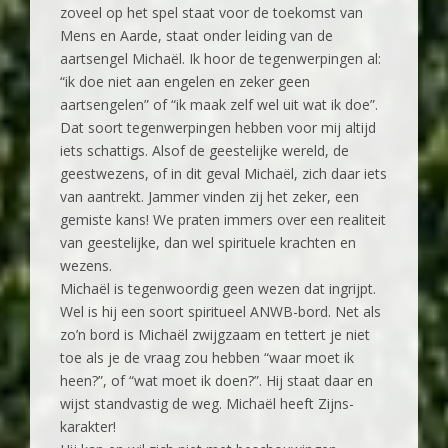
zoveel op het spel staat voor de toekomst van
Mens en Aarde, staat onder leiding van de
aartsengel Michaël. Ik hoor de tegenwerpingen al:
“ik doe niet aan engelen en zeker geen
aartsengelen” of “ik maak zelf wel uit wat ik doe”.
Dat soort tegenwerpingen hebben voor mij altijd
iets schattigs. Alsof de geestelijke wereld, de
geestwezens, of in dit geval Michaël, zich daar iets
van aantrekt. Jammer vinden zij het zeker, een
gemiste kans! We praten immers over een realiteit
van geestelijke, dan wel spirituele krachten en
wezens.
Michaël is tegenwoordig geen wezen dat ingrijpt.
Wel is hij een soort spiritueel ANWB-bord. Net als
zo’n bord is Michaël zwijgzaam en tettert je niet
toe als je de vraag zou hebben “waar moet ik
heen?”, of “wat moet ik doen?”. Hij staat daar en
wijst standvastig de weg. Michaël heeft Zijns-
karakter!