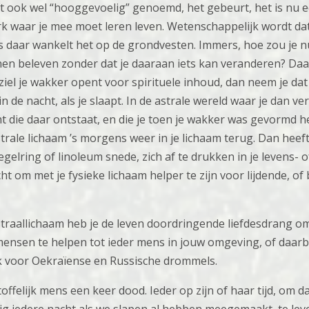
 ook wel “hooggevoelig” genoemd, het gebeurt, het is nu 
 waar je mee moet leren leven. Wetenschappelijk wordt dat 
fs daar wankelt het op de grondvesten. Immers, hoe zou je 
n beleven zonder dat je daaraan iets kan veranderen? Daar
iel je wakker opent voor spirituele inhoud, dan neem je dat 
 de nacht, als je slaapt. In de astrale wereld waar je dan ve
t die daar ontstaat, en die je toen je wakker was gevormd he
trale lichaam ’s morgens weer in je lichaam terug. Dan heeft
elring of linoleum snede, zich af te drukken in je levens- o
ht om met je fysieke lichaam helper te zijn voor lijdende, of
astraallichaam heb je de leven doordringende liefdesdrang o
ensen te helpen tot ieder mens in jouw omgeving, of daarbui
k voor Oekraïense en Russische drommels.
offelijk mens een keer dood. Ieder op zijn of haar tijd, om d