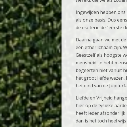
wereld, die we als zoda
Ingewijden hebben ons a
als onze basis. Dus eens
de esoterie de “eerste 
Daarna gaan we met de a
een etherlichaam zijn. 
Geestzelf als hoogste w
mensheid. Je hebt mensen
begeerten niet vanuit 
het groot liefde wezen
het eind van de Jupiter
Liefde en Vrijheid hang
hier op de fysieke aard
heeft ieder afzonderlijk
dan is het toch heel wij