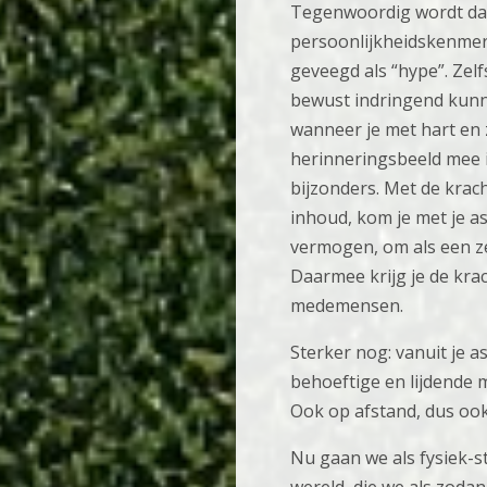
Tegenwoordig wordt dat
persoonlijkheidskenmerk
geveegd als “hype”. Zel
bewust indringend kunne
wanneer je met hart en z
herinneringsbeeld mee in
bijzonders. Met de krach
inhoud, kom je met je as
vermogen, om als een zeg
Daarmee krijg je de krac
medemensen.
Sterker nog: vanuit je 
behoeftige en lijdende m
Ook op afstand, dus oo
Nu gaan we als fysiek-st