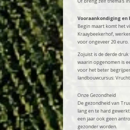
Of breng zelf thema’s in
Vooraankondiging en 
Begin maart komt het vij
Kraaybeekerhof, werken 
voor ongeveer 20 euro.
Zojuist is de derde dru
waarin opgenomen is ee
voor het beter begrijpe
landbouwcursus: Vrucht
Onze Gezondheid
De gezondheid van Truus
lang en te hard gewerkt
een jaar ook geen antr
gezonder worden.