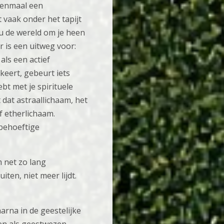
eenmaal een
vaak onder het tapijt
nu de wereld om je heen
 is een uitweg voor:
als een actief
rkeert, gebeurt iets
bt met je spirituele
 dat astraallichaam, het
f etherlichaam.
 behoeftige
m net zo lang
ten, niet meer lijdt.
aarna in de geestelijke