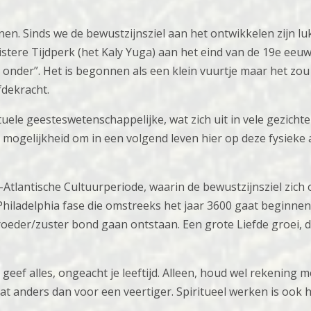
en. Sinds we de bewustzijnsziel aan het ontwikkelen zijn luk
istere Tijdperk (het Kaly Yuga) aan het eind van de 19e eeuw
r onder”. Het is begonnen als een klein vuurtje maar het zo
fdekracht.
uele geesteswetenschappelijke, wat zich uit in vele gezichten
ogelijkheid om in een volgend leven hier op deze fysieke 
Atlantische Cultuurperiode, waarin de bewustzijnsziel zich o
Philadelphia fase die omstreeks het jaar 3600 gaat beginnen
eder/zuster bond gaan ontstaan. Een grote Liefde groei, do
geef alles, ongeacht je leeftijd. Alleen, houd wel rekening m
dat anders dan voor een veertiger. Spiritueel werken is ook 