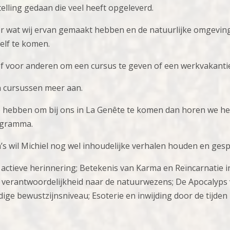
ling gedaan die veel heeft opgeleverd.
r wat wij ervan gemaakt hebben en de natuurlijke omgeving
zelf te komen.
of voor anderen om een cursus te geven of een werkvakanti
n cursussen meer aan.
e hebben om bij ons in La Genête te komen dan horen we h
ogramma.
s wil Michiel nog wel inhoudelijke verhalen houden en ges
actieve herinnering; Betekenis van Karma en Reïncarnatie in
 verantwoordelijkheid naar de natuurwezens; De Apocalyps
dige bewustzijnsniveau; Esoterie en inwijding door de tijde