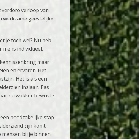
t verdere verloop van
een werkzame geestelijke
et je toch wel? Nu heb
 mens individueel.
n kennissenkring maar
elen en ervaren. Het
tzijn. Het is als een
lderzien inslaan. Pas
 maar nu wakker bewuste
l een noodzakelijke stap
elderziend zijn komt
e mensen bij je binnen.