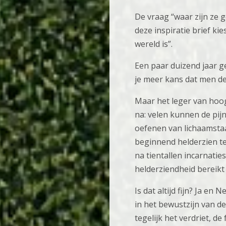
De vraag “waar zijn ze 
deze inspiratie brief ki
wereld is”.
Een paar duizend jaar g
je meer kans dat men de
Maar het leger van hoo
na: velen kunnen de pij
oefenen van lichaamstaal
beginnend helderzien t
na tientallen incarnati
helderziendheid bereikt
Is dat altijd fijn? Ja e
in het bewustzijn van d
tegelijk het verdriet, d