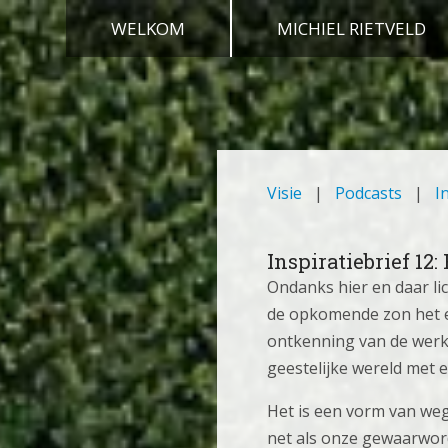
WELKOM
MICHIEL RIETVELD
Visie
|
Podcasts
|
I
Inspiratiebrief 12:
Ondanks hier en daar lic
de opkomende zon het ee
ontkenning van de werkz
geestelijke wereld met 
Het is een vorm van we
net als onze gewaarwor