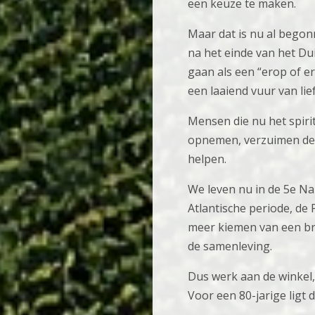
een keuze te maken.
Maar dat is nu al begonn
na het einde van het Du
gaan als een “erop of e
een laaiend vuur van lie
Mensen die nu het spirit
opnemen, verzuimen de m
helpen.
We leven nu in de 5e Na-
Atlantische periode, de 
meer kiemen van een bro
de samenleving.
Dus werk aan de winkel, 
Voor een 80-jarige ligt 