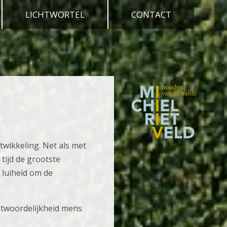
LICHTWORTEL
CONTACT
twikkeling. Net als met
tijd de grootste
 luiheid om de
ntwoordelijkheid mens