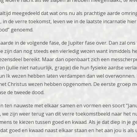
nig iedere nacht als we slapen al hebben meegemaakt, te lev
ltijd meegedeeld dat wat ons nu als prachtige aarde omrin
, in de verre toekomst, leven we in de laatste incarnatie hie
dood” genoemd.
arde in de volgende fase, de Jupiter fase over. Dan zal ons
We zijn dan nog steeds een vierledig wezen want inmiddels h
ezensdeel bereikt. Maar dan openbaart zich een messcherpe
 (jullie niet natuurlijk, grapje) die hun fysieke aardse verl
hun Ik wezen hebben laten verdampen dan wel overwonnen. 
, het Christus wezen hebben opgenomen. De eerste groep me
fase de tweede dood.
en ten nauwste met elkaar samen en vormen een soort “Jan
e, we zijn weer terug van dit verre toekomstbeeld naar het n
 mens te kiezen tussen goed en kwaad. Als je dat diep in je
s dat goed en kwaad naast elkaar staan en het aan jou is al