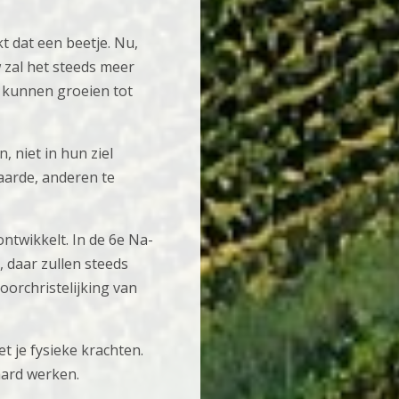
t dat een beetje. Nu,
 zal het steeds meer
u kunnen groeien tot
, niet in hun ziel
aarde, anderen te
ntwikkelt. In de 6e Na-
, daar zullen steeds
orchristelijking van
et je fysieke krachten.
hard werken.