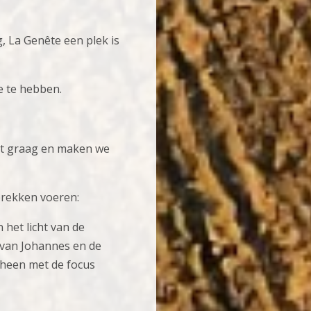
, La Genête een plek is
e te hebben.
et graag en maken we
prekken voeren:
 het licht van de
 van Johannes en de
n heen met de focus