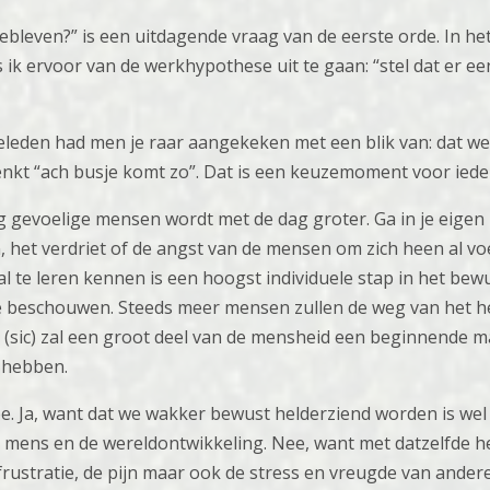
gebleven?” is een uitdagende vraag van de eerste orde. In he
es ik ervoor van de werkhypothese uit te gaan: “stel dat er 
eleden had men je raar aangekeken met een blik van: dat we
nkt “ach busje komt zo”. Dat is een keuzemoment voor ieder
g gevoelige mensen wordt met de dag groter. Ga in je eige
n, het verdriet of de angst van de mensen om zich heen al vo
 te leren kennen is een hoogst individuele stap in het bewus
e beschouwen. Steeds meer mensen zullen de weg van het he
es (sic) zal een groot deel van de mensheid een beginnende
 hebben.
n Nee. Ja, want dat we wakker bewust helderziend worden is we
e mens en de wereldontwikkeling. Nee, want met datzelfde h
e frustratie, de pijn maar ook de stress en vreugde van ander