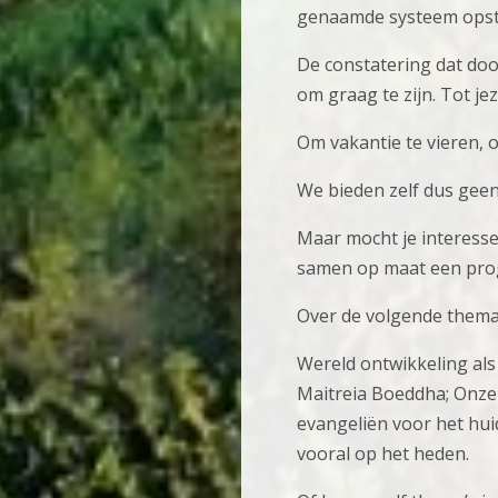
genaamde systeem opstel
De constatering dat doo
om graag te zijn. Tot je
Om vakantie te vieren, 
We bieden zelf dus gee
Maar mocht je interess
samen op maat een pr
Over de volgende thema’
Wereld ontwikkeling als 
Maitreia Boeddha; Onze
evangeliën voor het hui
vooral op het heden.