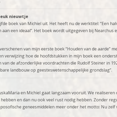
.
leuk nieuwtje
fde boek van Michiel uit. Het heeft nu de werktitel: “Een ha
aan een ideaal”. Het boek wordt uitgegeven bij Nearchus e
k verschenen van mijn eerste boek “Houden van de aarde” met
n verwijzing hoe de hoofdstukken in mijn boek een onders
n van de afzonderlijke voordrachten die Rudolf Steiner in 19
bare landbouw op geesteswetenschappelijke grondslag”.
kaMaria en Michiel gaat langzaam vooruit. We realiseren o
 hebben en dan nu ook veel rust nodig hebben. Zonder regu
oposofische geneesmiddelen meer onder het motto: Nu zelf 