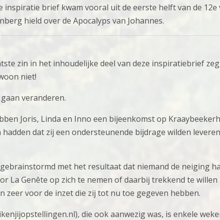
e inspiratie brief kwam vooral uit de eerste helft van de 12e
nberg hield over de Apocalyps van Johannes.
tste zin in het inhoudelijke deel van deze inspiratiebrief z
oon niet!
 gaan veranderen.
ebben Joris, Linda en Inno een bijeenkomst op Kraaybeeker
hadden dat zij een ondersteunende bijdrage wilden levere
r gebrainstormd met het resultaat dat niemand de neiging h
r La Genête op zich te nemen of daarbij trekkend te willen z
n zeer voor de inzet die zij tot nu toe gegeven hebben.
enjijopstellingen.nl), die ook aanwezig was, is enkele weke