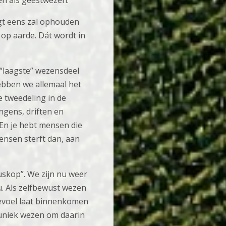
en als geestwezen.
gt eens zal ophouden
r op aarde. Dát wordt in
 “laagste” wezensdeel
ebben we allemaal het
 tweedeling in de
angens, driften en
En je hebt mensen die
nsen sterft dan, aan
uskop”. We zijn nu weer
u. Als zelfbewust wezen
 gevoel laat binnenkomen
s uniek wezen om daarin