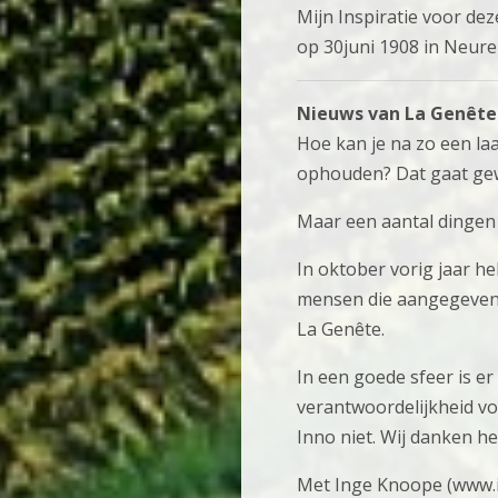
Mijn Inspiratie voor dez
op 30juni 1908 in Neure
Nieuws van La Genête
Hoe kan je na zo een laa
ophouden? Dat gaat gew
Maar een aantal dingen
In oktober vorig jaar h
mensen die aangegeven 
La Genête.
In een goede sfeer is e
verantwoordelijkheid voo
Inno niet. Wij danken he
Met Inge Knoope (www.ik