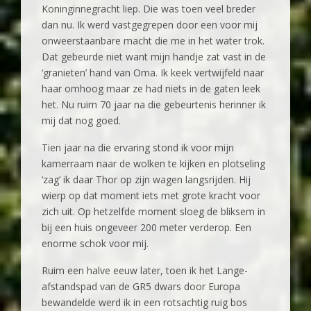
Koninginnegracht liep. Die was toen veel breder
dan nu. Ik werd vastgegrepen door een voor mij
onweerstaanbare macht die me in het water trok.
Dat gebeurde niet want mijn handje zat vast in de
‘granieten’ hand van Oma. Ik keek vertwijfeld naar
haar omhoog maar ze had niets in de gaten leek
het. Nu ruim 70 jaar na die gebeurtenis herinner ik
mij dat nog goed.
Tien jaar na die ervaring stond ik voor mijn
kamerraam naar de wolken te kijken en plotseling
‘zag’ ik daar Thor op zijn wagen langsrijden. Hij
wierp op dat moment iets met grote kracht voor
zich uit. Op hetzelfde moment sloeg de bliksem in
bij een huis ongeveer 200 meter verderop. Een
enorme schok voor mij.
Ruim een halve eeuw later, toen ik het Lange-
afstandspad van de GR5 dwars door Europa
bewandelde werd ik in een rotsachtig ruig bos