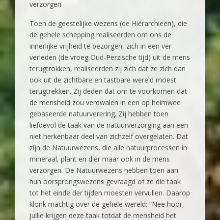
verzorgen.
Toen de geestelijke wezens (de Hiërarchieën), die
de gehele schepping realiseerden om ons de
innerlijke vrijheid te bezorgen, zich in een ver
verleden (de vroeg Oud-Perzische tijd) uit de mens
terugtrokken, realiseerden zij zich dat ze zich dan
ook uit de zichtbare en tastbare wereld moest
terugtrekken. Zij deden dat om te voorkomen dat
de mensheid zou verdwalen in een op heimwee
gebaseerde natuurverering. Zij hebben toen
liefdevol de taak van de natuurverzorging aan een
niet herkenbaar deel van zichzelf overgelaten. Dat
zijn de Natuurwezens, die alle natuurprocessen in
mineraal, plant en dier maar ook in de mens
verzorgen. De Natuurwezens hebben toen aan
hun oorsprongswezens gevraagd of ze die taak
tot het einde der tijden moesten vervullen. Daarop
klonk machtig over de gehele wereld: “Nee hoor,
jullie krijgen deze taak totdat de mensheid het