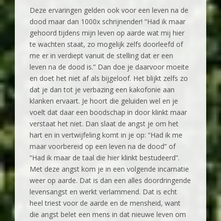
Deze ervaringen gelden ook voor een leven na de
dood maar dan 1000x schrijnender! “Had ik maar
gehoord tijdens mijn leven op aarde wat mij hier
te wachten staat, zo mogelijk zelfs doorleefd of
me er in verdiept vanuit de stelling dat er een
leven na de dood is.” Dan doe je daarvoor moeite
en doet het niet af als bijgeloof. Het blijkt zelfs zo
dat je dan tot je verbazing een kakofonie aan
klanken ervaart. Je hoort die geluiden wel en je
voelt dat daar een boodschap in door klinkt maar
verstaat het niet. Dan slaat de angst je om het
hart en in vertwijfeling komt in je op: “Had ik me
maar voorbereid op een leven na de dood” of
“Had ik maar de taal die hier klinkt bestudeerd”.
Met deze angst kom je in een volgende incarnatie
weer op aarde. Dat is dan een alles doordringende
levensangst en werkt verlammend. Dat is echt
heel triest voor de aarde en de mensheid, want
die angst belet een mens in dat nieuwe leven om