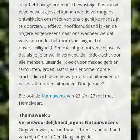
naar het huidige potentiële bewustzijn. Pas vanuit
deze bewustzijnsziel kunnen we de vermogens
ontwikkelen om méér van ons eigenlijke menszijn
te doorzien. Liefdevol hoofdschuddend kijken de
hogere engelwezens naar ons wanneer we dat
verzaken onder het mom van luiigheid of
onverschilligheid. Een machtig mooi verschijnsel is
dat als je je er wel in verdiept, de liefdekracht voor
alle mensen, uiteindelijk ook voor misdadigers en
terroristen, groeit. Dat is een enorme morele
kracht die zich deze eeuw groots zal uitbreiden of
beter: zal moeten uitbreiden! Doe je mee?
Zie ook de
Karmaweek
van 23 t/m 27 mei met
Hemelvaart.
‍Themaweek 3
Verantwoordelijkheid jegens Natuurwezens
‍Ongeveer vier jaar oud was ik toen ik aan de hand
van mijn Oma in Den Haag langs de