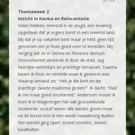
Themaweek 2
Inzicht in Karma en Reïncarnatie
Velen hebben, meestal in de jeugd, een ervaring
opgedaan dat je ergens komt in een vreemd land,
blij dat je op vakantie bent maar je hebt geen tijd
genomen om je thuis goed voor te bereiden. Mij
verging dat zo in Siënna en Florence destijds.
Onvoorbereid slenterde ik door de stad, zag
heerlijke eettentjes en prachtige terrassen. Daarna
kwam ik thuis en vertelde waar ik geweest was.
Waarop iemand zei: “Heb je die kerk en die
prachtige zwarte madonna gezien?”. Ik dacht: “Had
ik me maar goed voorbereid.” Andersom ervoer ik
toen ik in Wageningen het vak grassenkunde
studeerde: vooraf waren alle weides groen maar
na de lessen kon ik een weide nauwkeurig duiden.
Een wereld ging open: zoveel soorten, zoveel
kwaliteiten.