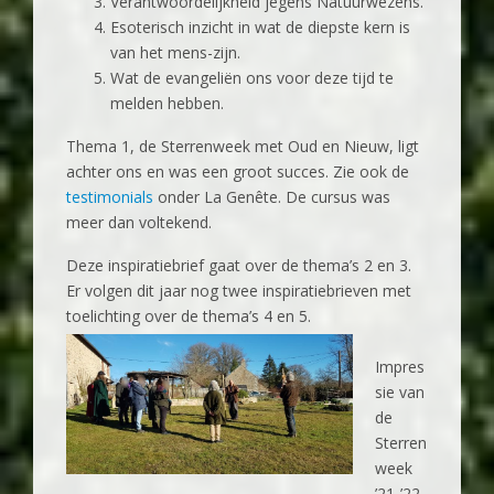
Verantwoordelijkheid jegens Natuurwezens.
Esoterisch inzicht in wat de diepste kern is
van het mens-zijn.
Wat de evangeliën ons voor deze tijd te
melden hebben.
Thema 1, de Sterrenweek met Oud en Nieuw, ligt
achter ons en was een groot succes. Zie ook de
testimonials
onder La Genête. De cursus was
meer dan voltekend.
Deze inspiratiebrief gaat over de thema’s 2 en 3.
Er volgen dit jaar nog twee inspiratiebrieven met
toelichting over de thema’s 4 en 5.
Impres
sie van
de
Sterren
week
’21-’22