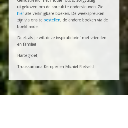
Geïllustreerd met mooie foto’s, zorgvuldig
uitgekozen om de spreuk te ondersteunen. Zie
hier
alle verkrijgbare boeken. De weekspreuken
zijn via ons te
bestellen
, de andere boeken via de
boekhandel.
Deel, als je wil, deze inspiratiebrief met vrienden
en familie!
‍Hartegroet,
Truuskamaria Kemper en Michiel Rietveld
© 2025 Michiel Rietveld, houden van de aarde | Hosting
Xolution
|
Webdesign
Stip